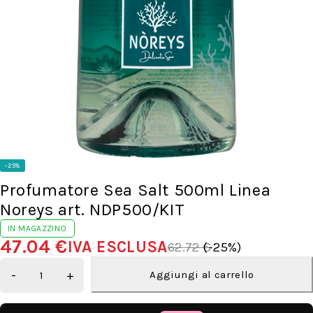
-25%
Profumatore Sea Salt 500ml Linea
Noreys art. NDP500/KIT
IN MAGAZZINO
47.04
€
IVA ESCLUSA
62.72
€
(-
25
%)
Aggiungi al carrello