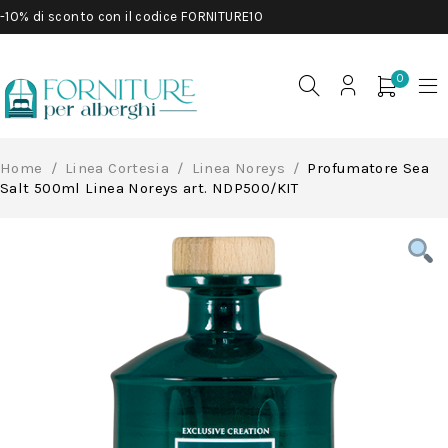
-10% di sconto con il codice FORNITURE10
0
Home
/
Linea Cortesia
/
Linea Noreys
/
Profumatore Sea
Salt 500ml Linea Noreys art. NDP500/KIT