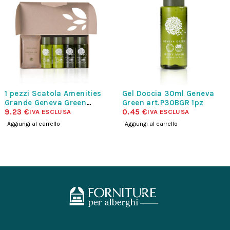
OFFERTA!
1 pezzi Scatola Amenities
Gel Doccia 30ml Geneva
Grande Geneva Green
Green art.P30BGR 1pz
art.CAMPMGR
9.23
€
0.45
€
IVA ESCLUSA
IVA ESCLUSA
Aggiungi al carrello
Aggiungi al carrello