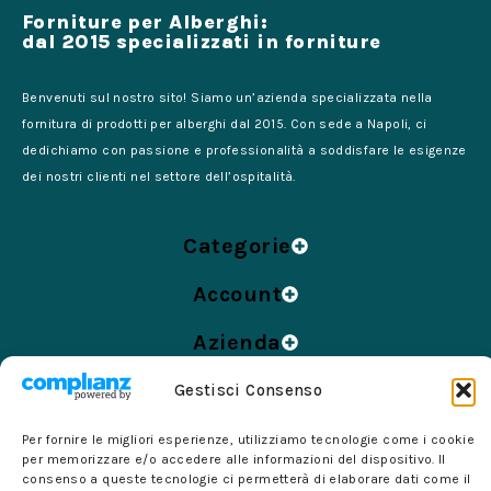
Forniture per Alberghi:
dal 2015 specializzati in forniture
Benvenuti sul nostro sito! Siamo un’azienda specializzata nella
fornitura di prodotti per alberghi dal 2015. Con sede a Napoli, ci
dedichiamo con passione e professionalità a soddisfare le esigenze
dei nostri clienti nel settore dell’ospitalità.
Categorie
Account
Azienda
Informazioni
Gestisci Consenso
Per fornire le migliori esperienze, utilizziamo tecnologie come i cookie
per memorizzare e/o accedere alle informazioni del dispositivo. Il
© 2024 Forniture per Alberghi di Barra Felice – Tutti i
consenso a queste tecnologie ci permetterà di elaborare dati come il