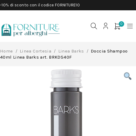
-10% di sconto con il codice FORNITURE10
0
Home
/
Linea Cortesia
/
Linea Barks
/
Doccia Shampoo
40ml Linea Barks art. BRKDS40F