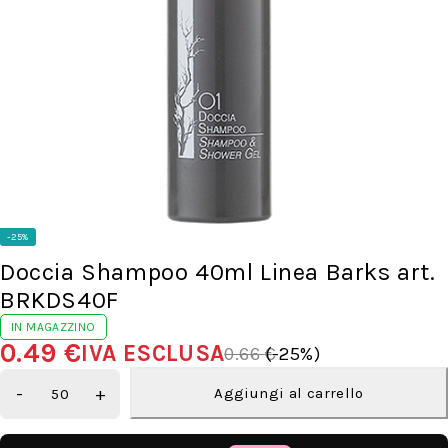
-25%
Doccia Shampoo 40ml Linea Barks art.
BRKDS40F
IN MAGAZZINO
0.49
€
IVA ESCLUSA
0.66
€
(-
25
%)
Aggiungi al carrello