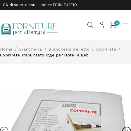
-10% di sconto con il codice FORNITURE10
0
Home
/
Biancheria
/
Biancheria da letto
/
Coprirete
/
Coprirete Trapuntato Irge per Hotel e Beb