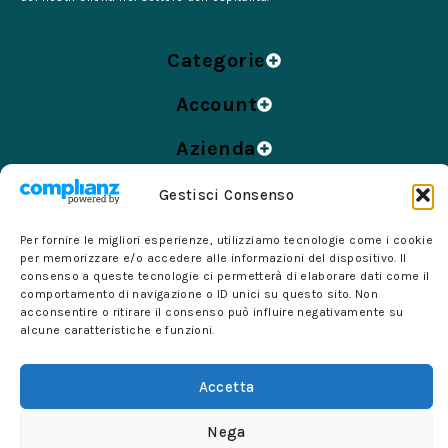
Categorie
Account
Azienda
Informazioni
Gestisci Consenso
Per fornire le migliori esperienze, utilizziamo tecnologie come i cookie
per memorizzare e/o accedere alle informazioni del dispositivo. Il
© 2024 Forniture per Alberghi di Barra Felice – Tutti i
consenso a queste tecnologie ci permetterà di elaborare dati come il
comportamento di navigazione o ID unici su questo sito. Non
diritti sono riservati. – P.IVA 07361331213 – Sede Legale:
acconsentire o ritirare il consenso può influire negativamente su
via Martiri d’Ungheria 305/307, 84018 SCAFATI (SA)
alcune caratteristiche e funzioni.
Accetta
Nega