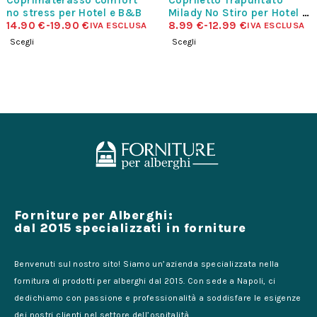
Coprimaterasso comfort
Copriletto Trapuntato
no stress per Hotel e B&B
Milady No Stiro per Hotel e
14.90
€
-
19.90
€
Beb
8.99
€
-
12.99
€
IVA ESCLUSA
IVA ESCLUSA
Scegli
Scegli
Forniture per Alberghi:
dal 2015 specializzati in forniture
Benvenuti sul nostro sito! Siamo un’azienda specializzata nella
fornitura di prodotti per alberghi dal 2015. Con sede a Napoli, ci
dedichiamo con passione e professionalità a soddisfare le esigenze
dei nostri clienti nel settore dell’ospitalità.