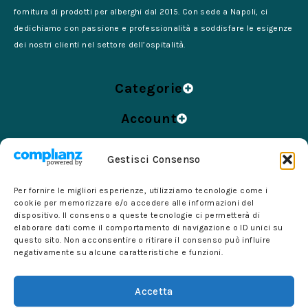
fornitura di prodotti per alberghi dal 2015. Con sede a Napoli, ci
dedichiamo con passione e professionalità a soddisfare le esigenze
dei nostri clienti nel settore dell’ospitalità.
Categorie
Account
Azienda
Gestisci Consenso
Informazioni
Per fornire le migliori esperienze, utilizziamo tecnologie come i
cookie per memorizzare e/o accedere alle informazioni del
dispositivo. Il consenso a queste tecnologie ci permetterà di
elaborare dati come il comportamento di navigazione o ID unici su
© 2024 Forniture per Alberghi di Barra Felice – Tutti i
questo sito. Non acconsentire o ritirare il consenso può influire
diritti sono riservati. – P.IVA 07361331213 – Sede Legale:
negativamente su alcune caratteristiche e funzioni.
via Martiri d’Ungheria 305/307, 84018 SCAFATI (SA)
Accetta