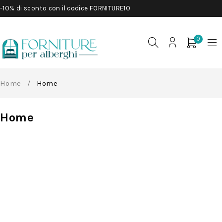
-10% di sconto con il codice FORNITURE10
0
Home
/
Home
Home